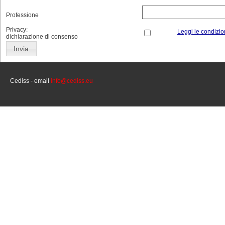
Professione
Privacy:
Leggi le condizio
dichiarazione di consenso
Cediss - email
info@cediss.eu