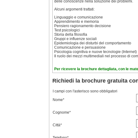
delle conoscenze nella soluzione dei problemi.
Alcuni argomenti trattati:
Linguaggio e comunicazione
Apprendimento e memoria
Pensiero ragionamento decisione
Test psicologici
Storia della filosofia
Gruppi e influenze sociali
Epidemiologia dei disturbi del comportamento
Comunicazione e persuasione
Psicologia cognitiva e nuove tecnologie (Internet)
Il ruolo dei mezzi multimediali nel processo di c
Per ricevere la brochure dettagliata, con le mate
Richiedi la brochure gratuita co
I campi con l'asterisco sono obbligatori
Nome*
Cognome*
Città*
Telefono*