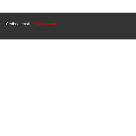
Cediss - email
info@cediss.eu